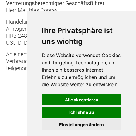
Vertretungsberechtigter Geschäftsführer
Herr Matthias Copray
Handelsregister
Amtsgericht Frankfurt a.M.
Ihre Privatsphäre ist
HRB 24855
uns wichtig
USt-ID: DE 114 225 603
An einem Streitbeilegungsverfahren vor einer
Diese Website verwendet Cookies
Verbraucherschlichtungsstelle wird nicht
und Targeting Technologien, um
teilgenommen.
Ihnen ein besseres Internet-
Erlebnis zu ermöglichen und um
die Website weiter zu entwickeln.
Impressum
Datenschutz
Alle akzeptieren
Barrierefreiheit
Ich lehne ab
Widerruf
Einstellungen ändern
Sitemap