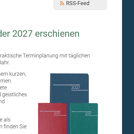
RSS-Feed
der 2027 erschienen
 praktische Terminplanung mit täglichen
Jahr.
nem kurzen,
hmen.
ete
 geistliches
nd
e als
n finden Sie