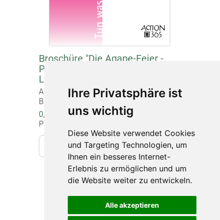
Broschüre "Die Agape-Feier -
Plädoyer für eine ökumenische
Laien-Liturgie" Auflage 2021
Ihre Privatsphäre ist
Artikel-Nr. 10941
Broschüre, Format DIN A5, 12 Seiten
uns wichtig
0,00 €
Preise inkl. gesetzlicher MwSt.
Diese Website verwendet Cookies
und Targeting Technologien, um
In den Warenkorb
Ihnen ein besseres Internet-
Erlebnis zu ermöglichen und um
die Website weiter zu entwickeln.
Impressum
Datenschutz
Alle akzeptieren