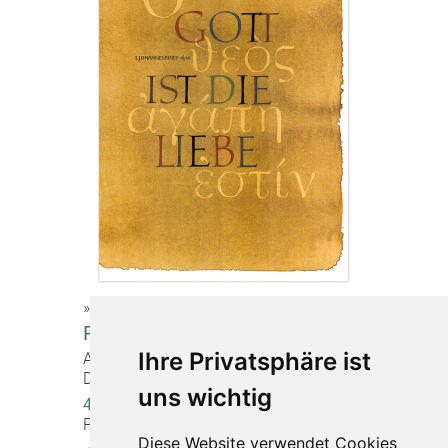
»Ermutigung«
Poster "Gott ist die Liebe"
Ihre Privatsphäre ist
Artikel-Nr. 1691
DIN A2 (60 x 42 cm), beidseitig bedruckt
uns wichtig
4,00 €
Preise inkl. gesetzlicher MwSt.
Diese Website verwendet Cookies