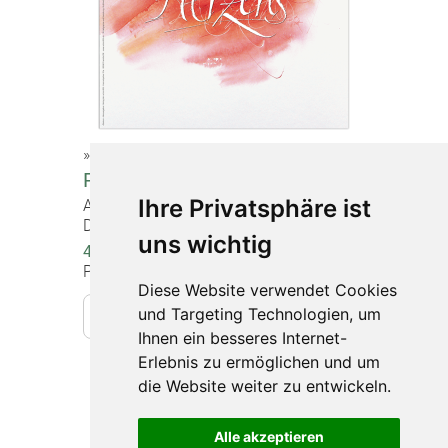
»Schöpfung«
Poster "Danken"
Ihre Privatsphäre ist
Artikel-Nr. 1112
DIN A2 (60 x 42 cm), beidseitig bedruckt
uns wichtig
4,00 €
Preise inkl. gesetzlicher MwSt.
Diese Website verwendet Cookies
und Targeting Technologien, um
In den Warenkorb
Ihnen ein besseres Internet-
Erlebnis zu ermöglichen und um
die Website weiter zu entwickeln.
Impressum
Datenschutz
Alle akzeptieren