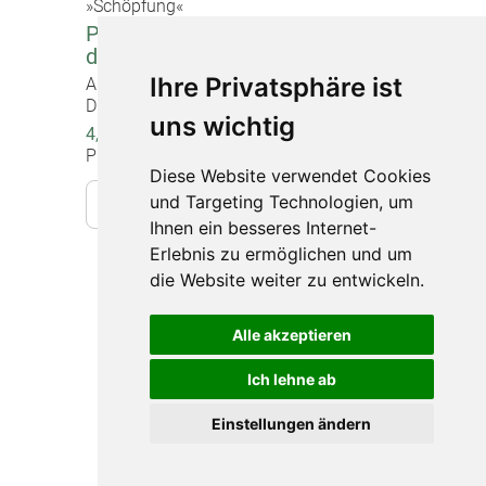
»Schöpfung«
Poster "Mein Gott, wie schön ist
deine Welt"
Ihre Privatsphäre ist
Artikel-Nr. 1216
DIN A2 (60 x 42 cm), beidseitig bedruckt
uns wichtig
4,00 €
Preise inkl. gesetzlicher MwSt.
Diese Website verwendet Cookies
und Targeting Technologien, um
In den Warenkorb
Ihnen ein besseres Internet-
Erlebnis zu ermöglichen und um
die Website weiter zu entwickeln.
Impressum
Alle akzeptieren
Datenschutz
Barrierefreiheit
Ich lehne ab
Widerruf
Einstellungen ändern
Sitemap