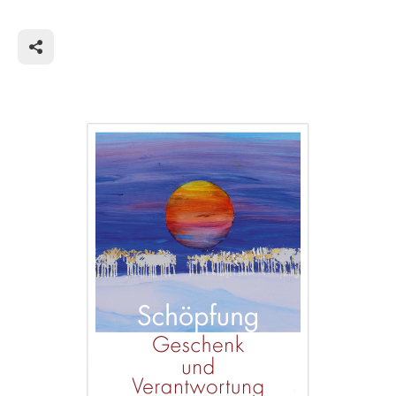
Deutscher im Weltraum zusammengefasst. "Doch
als ich ihn (unseren Planeten) in seiner unsagbaren
Schönheit und Zartheit aus dem Weltraum sah,
wurde mir klar, dass der Menschheit wichtigste
Aufgabe ist, ihn für zukünftige Generationen zu
hüten und zu bewahren."
Es sind erstaunlicherweise nicht die Gedanken eines
nüchternen Naturwissenschaftlers, und auch nicht
die Gedanken eines siegreichen Helden. Von einem
Staat gesendet, der nur den Glauben an den
Sozialismus zählen ließ, kommen dem Ausnahme-
Astronauten in seinem Ausgeliefertsein an die
technischen Möglichkeiten seiner Weltraumkapsel
die Erkenntnis, dass die Erde genauso verletzlich
und klein ist wie er, in den unendlichen Weiten des
Weltalls. Es sind die Gedanken eines Menschen, der
beim Anblick seines Heimatplaneten Erde innerlich
in die Knie geht.
(Text: Ulrike Maria Haak)