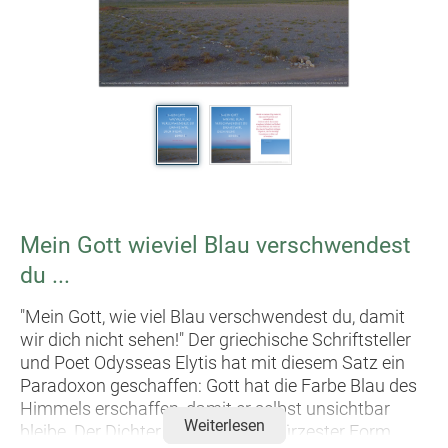
Mein Gott wieviel Blau verschwendest
du ...
"Mein Gott, wie viel Blau verschwendest du, damit
wir dich nicht sehen!" Der griechische Schriftsteller
und Poet Odysseas Elytis hat mit diesem Satz ein
Paradoxon geschaffen: Gott hat die Farbe Blau des
Himmels erschaffen, damit er selbst unsichtbar
Weiterlesen
bleibe. Der Dichter vermag es, in kürzester Form