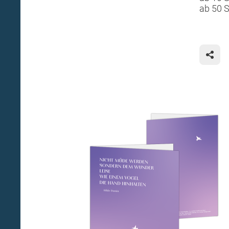
ab 50 
Hilde D
Vertrau
deswege
Indem s
nach an
heraus 
angesic
Botscha
Als Hil
benötig
"Den, m
den, an
Schrift
noch so