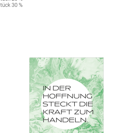
Stück 30 %
omin hatte nicht zuletzt wegen ihres von der Naziherrsc
en in die Beständigkeit und Verlässlichkeit menschlicher
n schreibt sie das Gedicht, das davon erzählt, wie Nähe,
ie sich nicht passiv in ihrer Furcht verliert, sondern indem
deren Menschen, nach der tröstenden Natur oder auch nu
vielleicht Trost in Gestalt eines Vogels herabschwebt. Tr
hts der Weltlage die Hand ausstrecken, damit etwas Wund
ft.
de Domin in einem Interview im Jahr 1986 einmal gefragt 
e, die schriftstellerisch tätig sein wolle, antwortete sie, 
an selber zu sein. Den Mut, nichts umzulügen, die Dinge
 die Anrufbarkeit der anderen zu glauben." Diese drei Arten
steller und Schriftstellerinnen zu Herzen nehmen, sondern
 kleine Tat, aus Mut vollbracht, kann helfen, die Lage der 