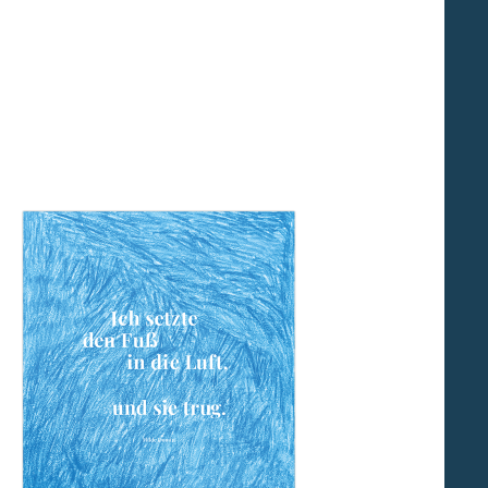
haft erzwungenen Lebens im Exil wenig
 Beziehungen. Und doch, oder gerade
 Trost und Vertrauen möglich werden.
 sie aktiv die Hand ausstreckt - sei es
r in die Weite des Himmels, aus dem
otz scheinbarer Hoffnungslosigkeit
erbares darauf landen kann, so ihre
wurde, wieviel Mut denn eine Person
dass man drei Arten von Mut benötige:
 beim Namen zu nennen. Und drittens
 von Mut sollten sich nicht nur
 jeder und jede von uns. Denn jede
Welt zu verändern.