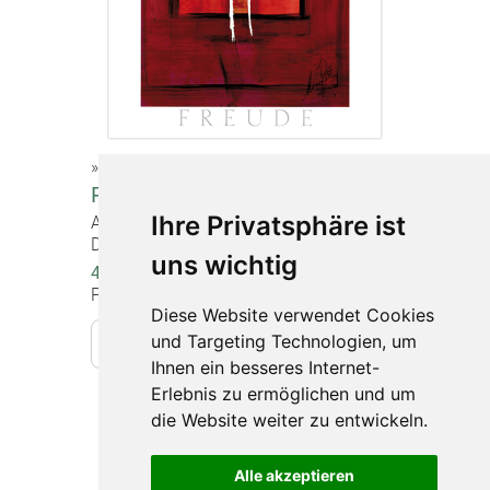
»Leben«
Poster "Freude"
Ihre Privatsphäre ist
Artikel-Nr. 1204
DIN A2 (60 x 42 cm), beidseitig bedruckt
uns wichtig
4,00 €
Preise inkl. gesetzlicher MwSt.
Diese Website verwendet Cookies
und Targeting Technologien, um
In den Warenkorb
Ihnen ein besseres Internet-
Erlebnis zu ermöglichen und um
die Website weiter zu entwickeln.
Impressum
Datenschutz
Alle akzeptieren