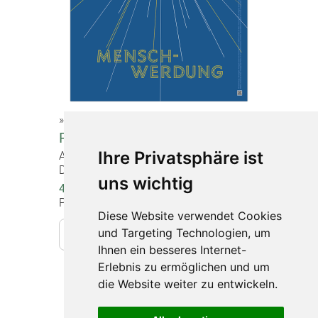
»Weihnachten«
Poster "Menschwerdung"
Ihre Privatsphäre ist
Artikel-Nr. 1622
DIN A2 (60 x 42 cm), beidseitig bedruckt
uns wichtig
4,00 €
Preise inkl. gesetzlicher MwSt.
Diese Website verwendet Cookies
und Targeting Technologien, um
In den Warenkorb
Ihnen ein besseres Internet-
Erlebnis zu ermöglichen und um
die Website weiter zu entwickeln.
Impressum