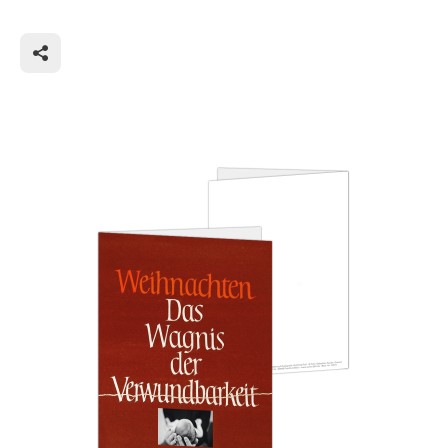
das Foto des Neugeborenen zur Seite gestellt. Die
Verwundbarkeit des kleinen Säuglings wird noch
unterstrichen durch den Riss, der quer durch das
Poster zu gehen scheint. Ein ungewöhnliches,
originelles Weihnachtsmotiv, das aufmerksam
macht auf die Gefahren, denen Kinder in unserer
Gesellschaft immer noch ausgesetzt sind:
Missbrauch, Misshandlung, bis zum Mord. Jeder
sollte hinschauen und nicht zögern, einzugreifen,
wann immer ein Kind in Gefahr gerät.
- Zum Kind wird Gott nur im Christentum. Es ist die
einzige Weltreligion, in der Gott seine Sonderrolle
aufgibt und sich aus Liebe herabbegibt in die
Niederungen menschlichen Lebens, das so
unvollkommen ist. In keiner anderen Weltreligion
macht Gott sich ganz klein und verletzlich, aus Liebe
zu den Menschen. Wir müssen seine Liebe nur
annehmen und für sie eintreten.
Text: Ulrike Maria Haak