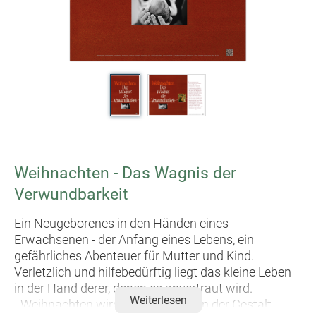
Weihnachten - Das Wagnis der
Verwundbarkeit
Ein Neugeborenes in den Händen eines
Erwachsenen - der Anfang eines Lebens, ein
gefährliches Abenteuer für Mutter und Kind.
Verletzlich und hilfebedürftig liegt das kleine Leben
in der Hand derer, denen es anvertraut wird.
Weiterlesen
- Weihnachten wird Gott Mensch, in der Gestalt