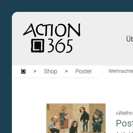
Ü
Shop
Poster
Weihnacht
»Weihn
Post