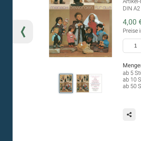
Artikel
DIN A2 
4,00 
Preise 
Mengen
ab 5 St
ab 10 
ab 50 