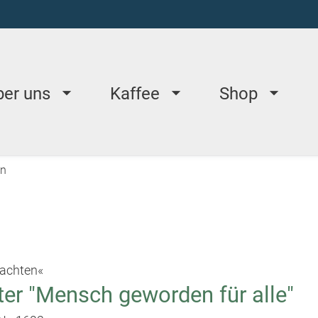
ber uns
Kaffee
Shop
en
achten«
er "Mensch geworden für alle"