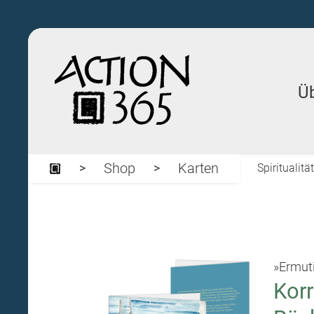
Ü
Shop
Karten
Spiritualit
»Ermut
Korr