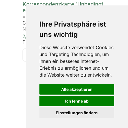
Korrespondenzkarte "Unbedingt
entschieden"
Artikel-Nr. 20033
Ihre Privatsphäre ist
Doppelkarte mit Briefumschlag,
Normalformat (12 x 17 cm)
uns wichtig
2,20 €
Preise inkl. gesetzlicher MwSt.
Diese Website verwendet Cookies
und Targeting Technologien, um
In den Warenkorb
Ihnen ein besseres Internet-
Erlebnis zu ermöglichen und um
die Website weiter zu entwickeln.
Impressum
Datenschutz
Alle akzeptieren
Barrierefreiheit
Ich lehne ab
Widerruf
Einstellungen ändern
Sitemap