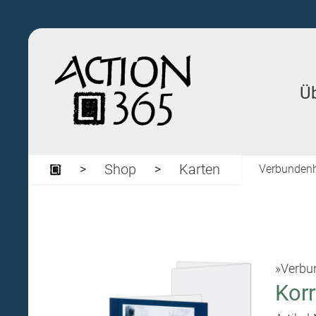
Ü
Shop
Karten
Verbundenhe
»Verbun
Kor