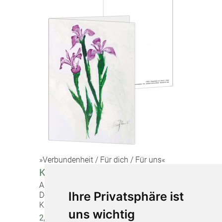
»Verbundenheit / Für dich / Für uns«
Korrespondenzkarte "Iris"
Artikel-Nr. 20885
Ihre Privatsphäre ist
Doppelkarte mit Briefumschlag,
Kleinformat (10,5 x 14,8 cm)
uns wichtig
2,20 €