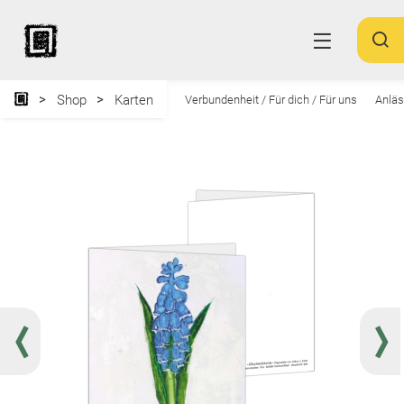
Shop
Karten
Verbundenheit / Für dich / Für uns
Anlä