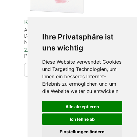
Korrespondenzkarte "Danken"
Artikel-Nr. 20967
Ihre Privatsphäre ist
Doppelkarte mit Briefumschlag,
Normalformat (12 x 17 cm)
uns wichtig
2,20 €
Preise inkl. gesetzlicher MwSt.
Diese Website verwendet Cookies
und Targeting Technologien, um
In den Warenkorb
Ihnen ein besseres Internet-
Erlebnis zu ermöglichen und um
die Website weiter zu entwickeln.
Impressum
Datenschutz
Alle akzeptieren
Barrierefreiheit
Ich lehne ab
Widerruf
Einstellungen ändern
Sitemap