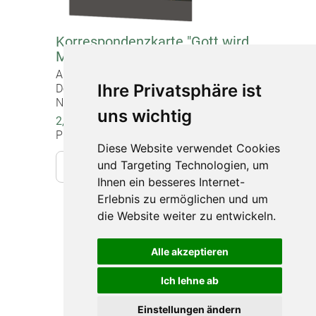
Korrespondenzkarte "Gott wird
Mensch..."
Artikel-Nr. 20992
Ihre Privatsphäre ist
Doppelkarte mit Briefumschlag,
Normalformat (12 x 17 cm)
uns wichtig
2,20 €
Preise inkl. gesetzlicher MwSt.
Diese Website verwendet Cookies
und Targeting Technologien, um
In den Warenkorb
Ihnen ein besseres Internet-
Erlebnis zu ermöglichen und um
die Website weiter zu entwickeln.
Impressum
Datenschutz
Alle akzeptieren
Barrierefreiheit
Ich lehne ab
Widerruf
Einstellungen ändern