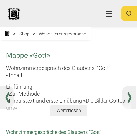
Shop
Wohnzimmergespräche
Mappe «Gott»
Wohnzimmergespräch des Glaubens: "Gott"
- Inhalt
Einführung
- Zur Methode
- Impulstext und erste Einübung »Die Bilder Gottes in
uns«
Weiterlesen
- Gotteserfahrung im Alten Testament
- Spurensicherung
- Gott, der ganz Andere
Wohnzimmergespräche des Glaubens "Gott"
- Bildmeditation