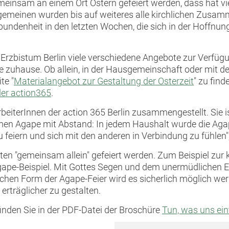
meinsam an einem Ort Ostern gefeiert werden, dass hat v
 Allgemeinen wurden bis auf weiteres alle kirchlichen Zus
ndenheit in den letzten Wochen, die sich in der Hoffnung
Erzbistum Berlin viele verschiedene Angebote zur Verfügun
zuhause. Ob allein, in der Hausgemeinschaft oder mit der 
te "
Materialangebot zur Gestaltung der Osterzeit
" zu find
er action365
.
eiterInnen der action 365 Berlin zusammengestellt. Sie is
amen Agape mit Abstand: In jedem Haushalt wurde die Agape
u feiern und sich mit den anderen in Verbindung zu fühlen
ten "gemeinsam allein" gefeiert werden. Zum Beispiel zur
e-Beispiel. Mit Gottes Segen und dem unermüdlichen Ein
lichen Form der Agape-Feier wird es sicherlich möglich w
erträglicher zu gestalten.
finden Sie in der PDF-Datei der Broschüre
Tun, was uns ein