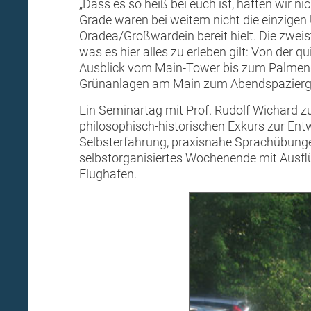
„Dass es so heiß bei euch ist, hätten wir
Grade waren bei weitem nicht die einzigen
Oradea/Großwardein bereit hielt. Die zwei
was es hier alles zu erleben gilt: Von der 
Ausblick vom Main-Tower bis zum Palmengar
Grünanlagen am Main zum Abendspaziergan
Ein Seminartag mit Prof. Rudolf Wichard 
philosophisch-historischen Exkurs zur Ent
Selbsterfahrung, praxisnahe Sprachübunge
selbstorganisiertes Wochenende mit Ausfl
Flughafen.