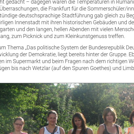
 nicht gedacht – dagegen waren die Temperaturen in Rumän
 Überraschungen, die Frankfurt für die Sommerschüler/inn
stündige deutschsprachige Stadtführung gab gleich zu Beg
quirligen Innenstadt mit ihren historischen Gebäuden und de
ten und den langen, hellen Abenden mit vielen Menschen 
g, zum Picknick und zum Kleinkunstgenuss treffen.
zum Thema „Das politische System der Bundesrepublik De
wicklung der Demokratie, liegt bereits hinter der Gruppe
n im Supermarkt und beim Fragen nach dem richtigen Weg
ügen bis nach Wetzlar (auf den Spuren Goethes) und Limb