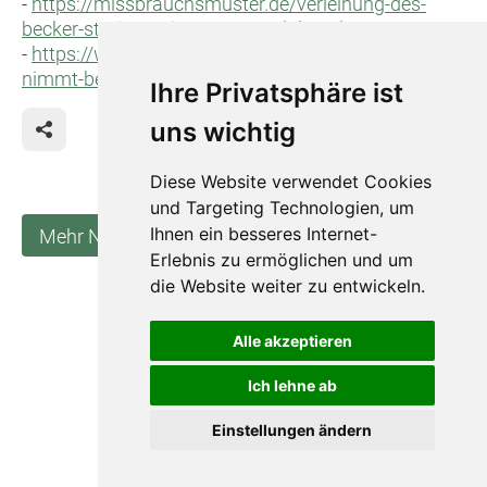
-
https://missbrauchsmuster.de/verleihung-des-
becker-staritz-preises-an-magdalena-huerten/
-
https://www.st-sixtus.de/michael-ostholthoff-
nimmt-becker-staritz-preis-entgegen/
Ihre Privatsphäre ist
uns wichtig
Diese Website verwendet Cookies
und Targeting Technologien, um
Ihnen ein besseres Internet-
Mehr Neuigkeiten anzeigen
Erlebnis zu ermöglichen und um
die Website weiter zu entwickeln.
Impressum
Alle akzeptieren
Datenschutz
Barrierefreiheit
Ich lehne ab
Widerruf
Einstellungen ändern
Sitemap