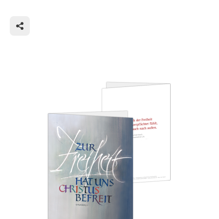
und Widrigkeiten verteidigt werden. Die Chance zur
freien Entscheidung, die wir heute haben, wurde von
Generationen über die Jahrhunderte hinweg
mühsam erstritten. Das sollte nie vergessen und für
immer verteidigt werden.
Freiheit, das ist im heutigen Berufsleben ein teures
Gut. Sie ist aktuellen Umfragen zufolge mehr wert
als Geld und Anerkennung. Sie gibt die Möglichkeit,
lang ersehnte Visionen zu verwirklichen, Talente zu
entfalten, verschüttete Ressourcen abzurufen. Die
meisten Menschen würden gern weniger arbeiten
und mehr Freizeit haben. Freizeit ist allerdings nicht
gleichbedeutend mit Freiheit: denn auch in den
arbeitsfreien Stunden sind wir anderen Zwängen
und Verpflichtungen ausgesetzt. Die Sucht nach
Geltung und Abenteuer, um sich von den
Mitmenschen abzuheben, führt in die Irre und macht
unfrei. Denn nur wenn die innere Einstellung
vorhanden ist, Freiheit anzunehmen, ist sie auch zu