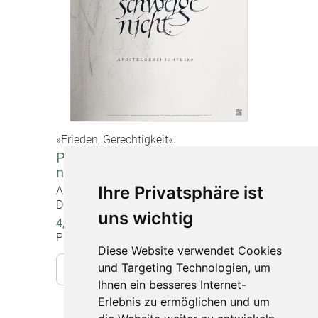
»Frieden, Gerechtigkeit«
Poster "Fürchte dich nicht, rede
nur, schweige nicht"
Ihre Privatsphäre ist
Artikel-Nr. 1120
DIN A2 (60 x 42 cm), beidseitig bedruckt
uns wichtig
4,00 €
Preise inkl. gesetzlicher MwSt.
Diese Website verwendet Cookies
und Targeting Technologien, um
In den Warenkorb
Ihnen ein besseres Internet-
Erlebnis zu ermöglichen und um