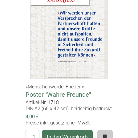
den richtigen Weg zu entwickeln, frei zu sein und
sich doch geborgen zu fühlen.
Text: Ulrike Maria Haak
»Menschenwürde, Frieden«
Poster "Wahre Freunde"
Artikel-Nr. 1718
DIN A2 (60 x 42 cm), beidseitig bedruckt
4,00 €
Preise inkl. gesetzlicher MwSt.
In den Warenkorb