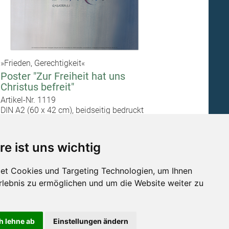
»Frieden, Gerechtigkeit«
Poster "Zur Freiheit hat uns
Christus befreit"
Artikel-Nr. 1119
DIN A2 (60 x 42 cm), beidseitig bedruckt
4,00 €
Preise inkl. gesetzlicher MwSt.
re ist uns wichtig
In den Warenkorb
et Cookies und Targeting Technologien, um Ihnen
Erlebnis zu ermöglichen und um die Website weiter zu
tz
Barrierefreiheit
Widerruf
Sitemap
h lehne ab
Einstellungen ändern