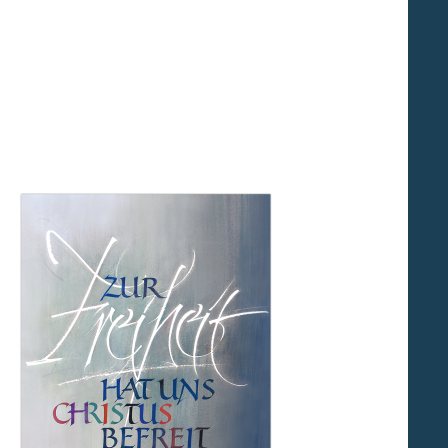
mismus dazu, jeden Tag aufs Neue den
en jeder Art aufzunehmen. Und das
bedarf des eigenen, persönlichen
 und Mitbürger wegen ihres Glaubens,
ehörigkeit oder ihrer sozialen Stellung
ffen werden." Mit diesem Zitat der
r großen Widerstandskämpfer gegen
ute ein. Die Kraft, die Gelassenheit
ls Johannes Paul II. nach seiner Wahl
ürchtet Euch nicht!" aus der
uf dem Petersplatz zurief, da mag er
hatte damals noch ein
in Europa schon solange in Frieden,
hannes Paul II. zu erinnern. Er hätte
ndern überall auf der Welt.