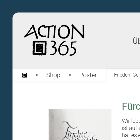
Ü
Shop
Poster
Frieden, Ger
Fürc
Wir leb
ist auf
hat es 