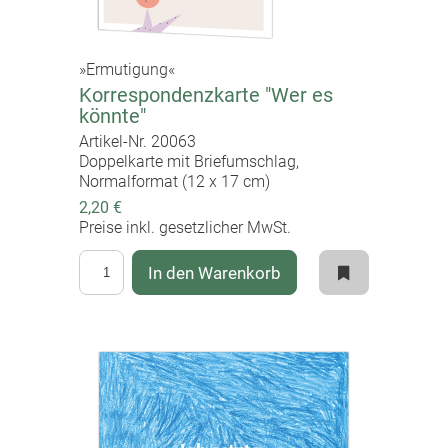
gleich die ganze Welt sein. Es reicht schon, den
antisemitischen und antidemokratischen
Tendenzen in unserer Gesellschaft etwas
»Ermutigung«
entgegenzusetzen. Jeden Tag.
Korrespondenzkarte "Wer es
könnte"
Hilde Domin bewahrte sich trotz Flucht vor der
Artikel-Nr. 20063
nationalsozialistischen Schreckenscherrschaft und
Doppelkarte mit Briefumschlag,
einem langen Leben im Exil immer ein Urvertrauen.
Normalformat (12 x 17 cm)
Wie ein Kind, das hochgeworfen immer wieder
2,20 €
sicher in den ausgebreiteten elterlichen Armen
Preise inkl. gesetzlicher MwSt.
landet und den Wechsel zwischen Freiheit und
Geborgenheit genießt. Auf ihrem Grabstein auf dem
In den Warenkorb
Heidelberger Bergfriedhof steht: "Ich setzte den Fuß
in die Luft und sie trug."