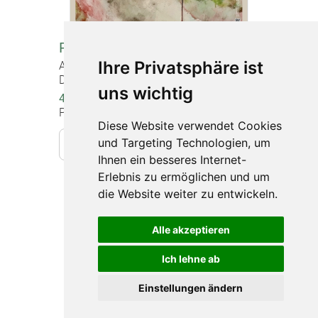
Poster "Neuanfang"
Ihre Privatsphäre ist
Artikel-Nr. 1226
DIN A2 (60 x 42 cm), beidseitig bedruckt
uns wichtig
4,00 €
Preise inkl. gesetzlicher MwSt.
Diese Website verwendet Cookies
und Targeting Technologien, um
In den Warenkorb
Ihnen ein besseres Internet-
Erlebnis zu ermöglichen und um
die Website weiter zu entwickeln.
Impressum
Alle akzeptieren
Datenschutz
Barrierefreiheit
Ich lehne ab
Widerruf
Einstellungen ändern
Sitemap