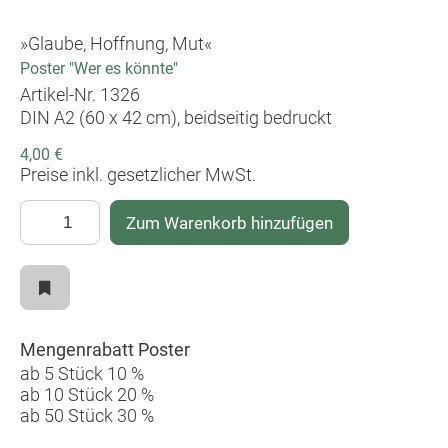
von Rechtspopulisten und ihren rechtsextremen
»Glaube, Hoffnung, Mut«
Vorstellungen. Auch in den USA, wo in diesem
Sommer der 250. Jahrestag der
Poster "Wer es könnte"
Unabhängigkeitserklärung von der Kolonialmacht
Artikel-Nr. 1326
England gefeiert wird. Eine der ältesten
DIN A2 (60 x 42 cm), beidseitig bedruckt
demokratischen Verfassungen der Neuzeit steht zur
4,00 €
Zeit permanent unter dem Druck ihres Präsidenten
Preise inkl. gesetzlicher MwSt.
und seiner republikanischen Partei, die - Make
America great again - "Amerika wieder groß
Zum Warenkorb hinzufügen
machen" möchten.
Vor diesem Szenario stellt das aktuelle Poster der
action 365 ein kurzes Gedicht der deutsch-jüdischen
Lyrikerin Hilde Domin (1909-2006) in den
Mittelpunkt: "Wer es könnte, die Welt hochwerfen,
Mengenrabatt Poster
daß der Wind hindurchfährt". Es ist der Wunsch
ab 5 Stück 10 %
nach der reinigenden Kraft des Windes, der den
ab 10 Stück 20 %
Schmutz und das Übel aus allen versteckten Ecken
ab 50 Stück 30 %
dieser Welt herausblasen möge. Es ist das