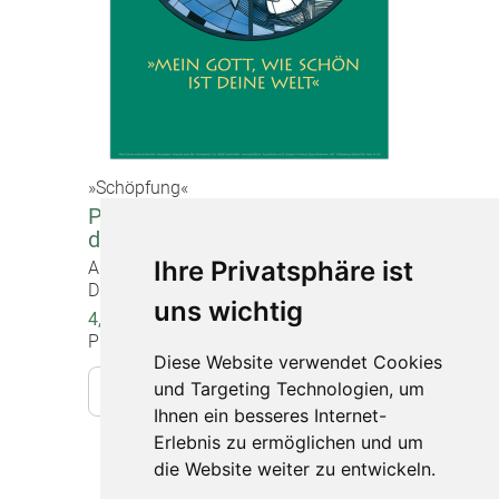
»Schöpfung«
Poster "Mein Gott, wie schön ist
deine Welt"
Ihre Privatsphäre ist
Artikel-Nr. 1216
DIN A2 (60 x 42 cm), beidseitig bedruckt
uns wichtig
4,00 €
Preise inkl. gesetzlicher MwSt.
Diese Website verwendet Cookies
und Targeting Technologien, um
In den Warenkorb
Ihnen ein besseres Internet-
Erlebnis zu ermöglichen und um
die Website weiter zu entwickeln.
Impressum