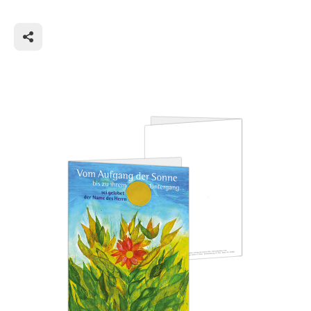
unvollkommenen Geschöpfen, den Menschen.
Im Sommer zeigt sich wohl für alle
übereinstimmend die Schönheit der Natur von ihrer
besten Seite. Sie ist einfach da. Ein Geschenk, ohne
dass wir dafür etwas zurück schenken müssten.
Aber es dankbar annehmen, jeden Moment des
kostbaren Lebens genießen, das sollten wir auf
keinen Fall verpassen. Und dann ist es auch an der
Zeit, den ersten persönlichen Sonnengesang zu
verfassen. Es ist eine Chance, innezuhalten im
hektischen Alltag und sich zu besinnen auf das, was
wirklich wichtig ist: Familie, Freunde, das Gefühl von
Geborgenheit in einem größeren
Sinnzusammenhang. Nur dann lassen sich die
täglichen Herausforderungen des Lebens mit der
nötigen Gelassenheit, mit dem nötigen
Selbstvertrauen begegnen.