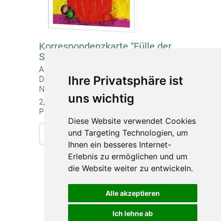
Korrespondenzkarte "Fülle der
Schöpfung - Geschenk für dich"
Artikel-Nr. 20991
Ihre Privatsphäre ist
Doppelkarte mit Briefumschlag,
Normalformat (12 x 17 cm)
uns wichtig
2,20 €
Preise inkl. gesetzlicher MwSt.
Diese Website verwendet Cookies
und Targeting Technologien, um
In den Warenkorb
Ihnen ein besseres Internet-
Erlebnis zu ermöglichen und um
die Website weiter zu entwickeln.
Impressum
Datenschutz
Alle akzeptieren
Barrierefreiheit
Ich lehne ab