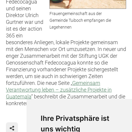
Fedecocagua
und seinen
Frauengemeinschaft aus der
Direktor Ulrich
Gemeinde Tuiboch empfangen die
Gurtner war und
Legehennen
ist es der action
365 ein
besonderes Anliegen, lokale Projekte gemeinsam
mit den Menschen vor Ort umzusetzen. In neuer und
enger Zusammenarbeit mit der Stiftung UGK der
Genossenschaft Fedecocagua konnte so die
Finanzierung vorhandener Projekte sichergestellt
werden, um sie auch in schwierigen Zeiten
fortzuführen. Die neue Seite „
Gemeinsam
Verantwortung leben – zusätzliche Projekte in
Guatemala
“ beschreibt die Zusammenarbeit und die
konkreten Projekte.
Ihre Privatsphäre ist
uns wichtig