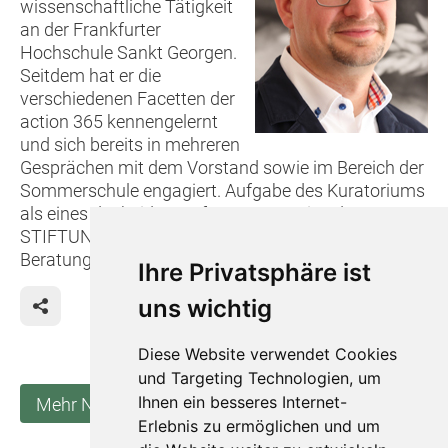
wissenschaftliche Tätigkeit
an der Frankfurter
Hochschule Sankt Georgen.
Seitdem hat er die
verschiedenen Facetten der
action 365 kennengelernt
und sich bereits in mehreren
Gesprächen mit dem Vorstand sowie im Bereich der
Sommerschule engagiert. Aufgabe des Kuratoriums
als eines der beiden verfassten Gremien der
STIFTUNG HAUS der action 365 ist die Wahl und die
Beratung des Vorstands (siehe auch "Wer wir sind").
Ihre Privatsphäre ist
uns wichtig
Diese Website verwendet Cookies
und Targeting Technologien, um
Ihnen ein besseres Internet-
Mehr Neuigkeiten anzeigen
Erlebnis zu ermöglichen und um