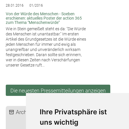
28.01.2016
01/2016
Von der Würde des Menschen - Soeben
erschienen: aktuelles Poster der action 365
zum Thema "Menschenwürde"
Wie in Stein gemeißelt steht es da: "Die Würde
des Menschen ist unantastbar." Im ersten
Artikel des Grundgesetzes ist die Würde eines
jeden Menschen für immer und ewig als
unangreifbar und unveränderlich wirksam
festgeschrieben. Daran sollte sich erinnern,
wer in diesen Zeiten nach Verschärfungen
unserer Gesetze ruft...
Die neuesten Pressemitteilungen anzeigen
Ihre Privatsphäre ist
Archiv:
2026
2025
2024
2023
2022
2021
2020
2019
uns wichtig
2018
2017
2016
2015