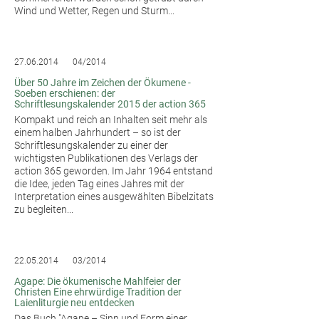
Wind und Wetter, Regen und Sturm...
27.06.2014
04/2014
Über 50 Jahre im Zeichen der Ökumene -
Soeben erschienen: der
Schriftlesungskalender 2015 der action 365
Kompakt und reich an Inhalten seit mehr als
einem halben Jahrhundert – so ist der
Schriftlesungskalender zu einer der
wichtigsten Publikationen des Verlags der
action 365 geworden. Im Jahr 1964 entstand
die Idee, jeden Tag eines Jahres mit der
Interpretation eines ausgewählten Bibelzitats
zu begleiten...
22.05.2014
03/2014
Agape: Die ökumenische Mahlfeier der
Christen Eine ehrwürdige Tradition der
Laienliturgie neu entdecken
Das Buch "Agape – Sinn und Form einer