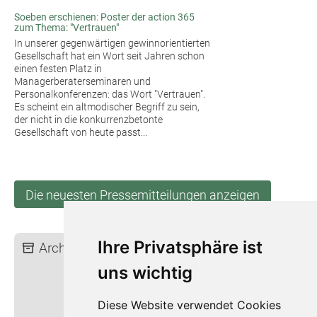
Soeben erschienen: Poster der action 365
zum Thema: "Vertrauen"
In unserer gegenwärtigen gewinnorientierten
Gesellschaft hat ein Wort seit Jahren schon
einen festen Platz in
Managerberaterseminaren und
Personalkonferenzen: das Wort "Vertrauen".
Es scheint ein altmodischer Begriff zu sein,
der nicht in die konkurrenzbetonte
Gesellschaft von heute passt...
Die neuesten Pressemitteilungen anzeigen
Ihre Privatsphäre ist
Archiv:
2026
2025
2024
2023
2022
2021
2020
2019
uns wichtig
2018
2017
2016
2015
2014
2013
2012
2011
Diese Website verwendet Cookies