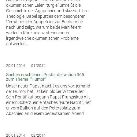
ökumenischen Laienliturgie" umreißt die
Geschichte der Agapefeier und skizziert ihre
Theologie. Dabei spürt es dem besonderen
Verhältnis der Agapefeier zur Eucharistie
nach und zeigt, warum beide Mahlfeiern
weder in Konkurrenz stehen noch
irgendwelche ökumenischen Probleme
aufwerfen...
20.01.2014
01/2014
Soeben erschienen: Poster der action 365
zum Thema: "Humor"
Unser neuer Papst macht es uns vor: jemand
der Humor hat, ist kein bloßer Witzereißer.
Sein Pontifikat begann Papst Franziskus mit
einem Scherz: ein einfaches "Gute Nacht", rief
er vom Balkon auf den Petersplatz zum
Abschied an diesem bedeutsamen Abend...
20.01.2014
02/2014