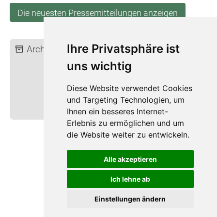
Die neuesten Pressemitteilungen anzeigen
Ihre Privatsphäre ist
Archiv:
2026
2025
2024
2023
2022
2021
2020
2019
uns wichtig
2018
2017
2016
2015
2014
2013
2012
2011
Diese Website verwendet Cookies
2010
2009
2008
2007
und Targeting Technologien, um
2006
2005
2004
Ihnen ein besseres Internet-
Erlebnis zu ermöglichen und um
die Website weiter zu entwickeln.
Impressum
Datenschutz
Alle akzeptieren
Barrierefreiheit
Ich lehne ab
Widerruf
Einstellungen ändern
Sitemap